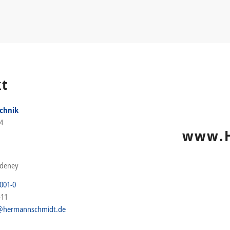
kt
echnik
4
www.H
edeney
001-0
-11
@hermannschmidt.de