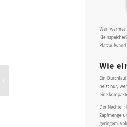
Wer warmes W
Kleinspeiche
Platzaufwand 
Wie ei
Ausgussbecken aus Stahl,
Ein Durchlauf
Edelstahl oder Kunststoff:
heizt nur, we
die wichtigsten Untersc...
eine kompakte
Der Nachteil:
Zapfmenge un
geringem Vol